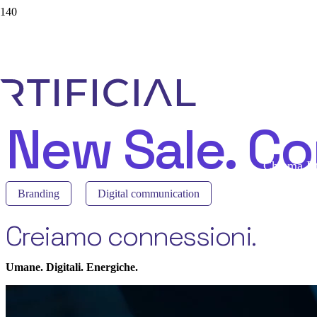
Videochiam
New Sale. Co
Chiama Rt
Branding
Digital communication
Creiamo connessioni.
Umane. Digitali. Energiche.
Chatbot A