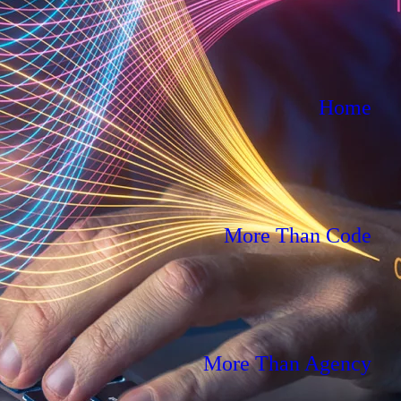
Home
More Than Code
More Than Agency